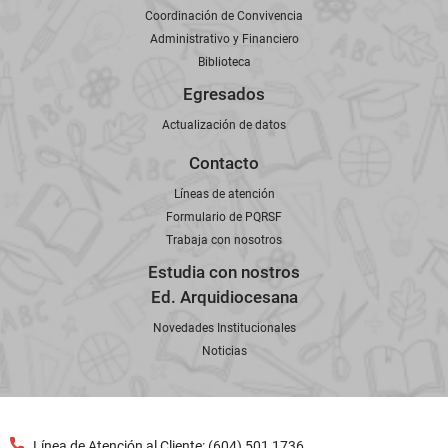
Coordinación de Convivencia
Administrativo y Financiero
Biblioteca
Egresados
Actualización de datos
Contacto
Líneas de atención
Formulario de PQRSF
Trabaja con nosotros
Estudia con nostros
Ed. Arquidiocesana
Novedades Institucionales
Noticias
Línea de Atención al Cliente: (604) 501 1736