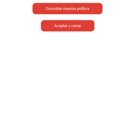
Consultar nuestra política
¿Cómo te enteraste de nosotros?
Aceptar y cerrar
Al enviarnos tus datos, nos autorizas agregarte en
nuestra base de datos, contactarte y enviarte
información, acorde a la ley 1581 reglamentada por el
decreto 1377.
Enviar información
Institucional
Acerca de la Institución