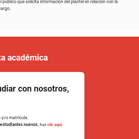
rta académica
udiar con nosotros,
n y/o matrícula.
clic aquí
e estudiantes nuevos
, haz
.
(s)
de documento