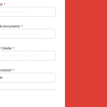
/ Celular
 interés*
e de datos, contactarte y enviarte
377.