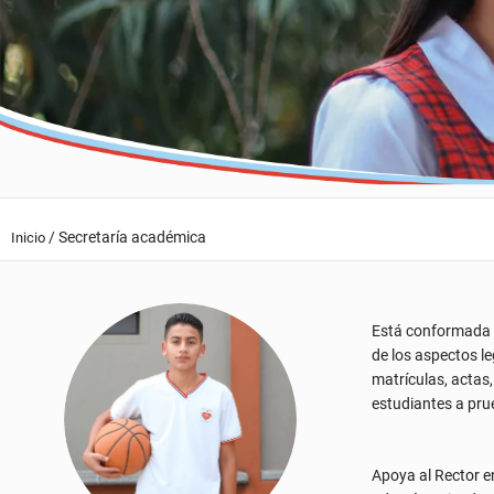
/
Secretaría académica
Inicio
Está conformada po
de los aspectos le
matrículas, actas,
estudiantes a pru
Apoya al Rector e
además, atiende al
naturaleza de su 