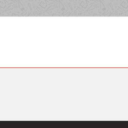
os Personales
,