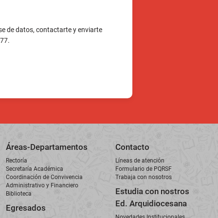
Áreas-Departamentos
Contacto
Rectoría
Líneas de atención
Secretaría Académica
Formulario de PQRSF
Coordinación de Convivencia
Trabaja con nosotros
Administrativo y Financiero
Estudia con nostros
Biblioteca
Ed. Arquidiocesana
Egresados
Novedades Institucionales
Actualización de datos
Noticias
l. 51 N 54 – 87; Barrio Pérez –
oquia