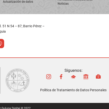
Síguenos:
Política de Tratamiento de Datos Personales
r
Gulupa Digital © 2022
agrado Corazón de María
cuenta con una
Política de Protección de Dat
conforme a la
Ley 1581 de 2012
.
Consultar nuestra política
Aceptar y cerrar