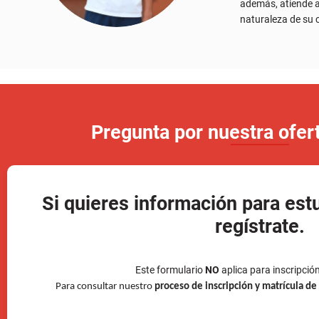
Pregunta por nuestra ofe
Si quieres información para est
regístrate.
Este formulario
NO
aplica para inscripció
Para consultar nuestro
proceso de inscripción y matrícula d
Nombre (s)
Apellido 
Tipo de documento
Número 