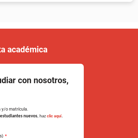
rta académica
udiar con nosotros,
n y/o matrícula.
clic aquí
e estudiantes nuevos
, haz
.
(s)
de documento