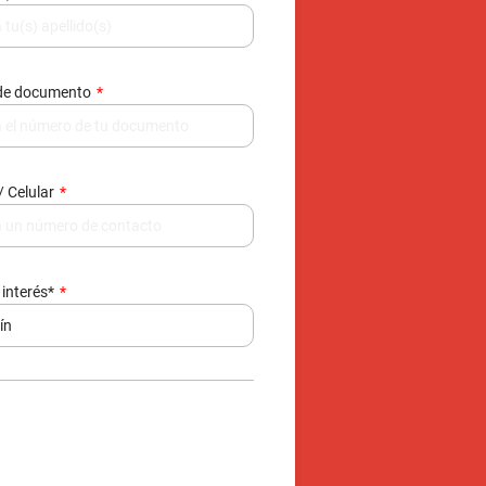
/ Celular
 interés*
e de datos, contactarte y enviarte
377.