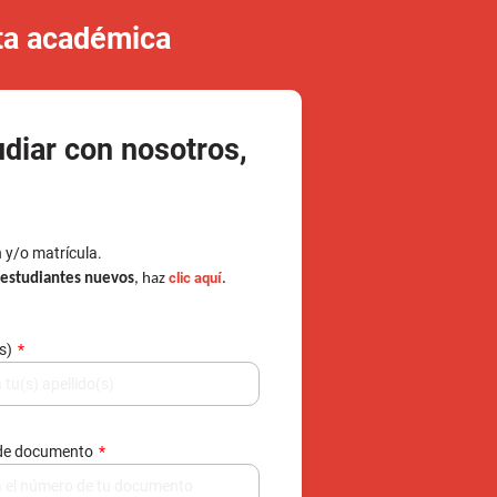
n y/o matrícula.
clic aquí
e estudiantes nuevos
, haz
.
(s)
de documento
/ Celular